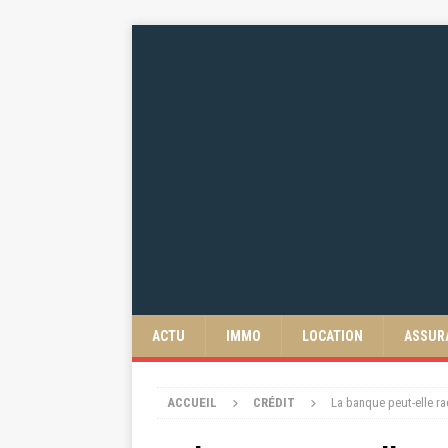
ACTU
IMMO
LOCATION
ASSUR
ACCUEIL
CRÉDIT
La banque peut-elle r