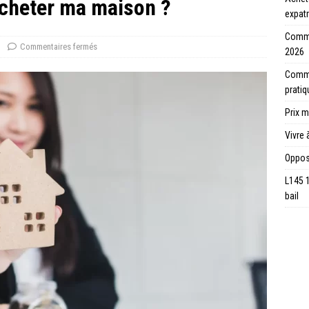
acheter ma maison ?
expatr
Comme
Commentaires fermés
2026
Commen
prati
Prix m
Vivre 
Opposi
L145 
bail