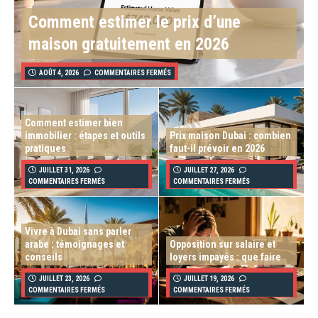
Comment estimer le prix d’une
maison gratuitement en 2026
AOÛT 4, 2026
COMMENTAIRES FERMÉS
Comment estimer bien
immobilier : étapes et outils
Prix maison Dubai : combien
pratiques
faut-il prévoir en 2026
JUILLET 31, 2026
JUILLET 27, 2026
COMMENTAIRES FERMÉS
COMMENTAIRES FERMÉS
Vivre à Dubai sans parler
arabe : témoignages et
Opposition sur salaire et
conseils
loyers impayés : que faire
JUILLET 23, 2026
JUILLET 19, 2026
COMMENTAIRES FERMÉS
COMMENTAIRES FERMÉS