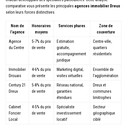
comparative vous présente les principales
agences immobilier Dreux
selon leurs forces distinctives.
Nom de
Honoraires
Services phares
Zone de
l’agence
moyens
couverture
Agence
5-7% du prix
Estimation
Centre-ville,
du Centre
de vente
gratuite,
quartiers
accompagnement
résidentiels
juridique
Immobilier
4-6% du prix
Marketing digital,
Ensemble de
Drouais
de vente
visites virtuelles
l’agglomération
Century 21
5-8% du prix
Réseau national,
Dreux et
Dreux
de vente
garanties
communes
étendues
limitrophes
Cabinet
4-5% du prix
Spécialiste
Secteur
Foncier
de vente
investissement
géographique
Local
locatif
ciblé