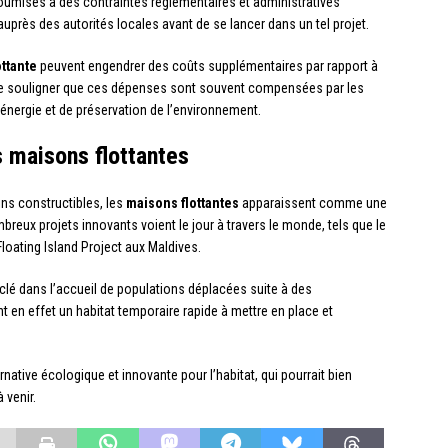
oumises à des contraintes réglementaires et administratives
auprès des autorités locales avant de se lancer dans un tel projet.
ttante
peuvent engendrer des coûts supplémentaires par rapport à
is de souligner que ces dépenses sont souvent compensées par les
énergie et de préservation de l’environnement.
s maisons flottantes
ins constructibles, les
maisons flottantes
apparaissent comme une
breux projets innovants voient le jour à travers le monde, tels que le
Floating Island Project aux Maldives.
clé dans l’accueil de populations déplacées suite à des
nt en effet un habitat temporaire rapide à mettre en place et
native écologique et innovante pour l’habitat, qui pourrait bien
 venir.