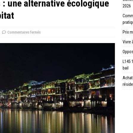
 : une alternative écologique
2026
itat
Commen
prati
Prix m
Commentaires fermés
Vivre 
Opposi
L145 
bail
Achat 
réside