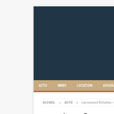
ACTU
IMMO
LOCATION
ASSUR
ACCUEIL
ACTU
Les maisons flottantes :