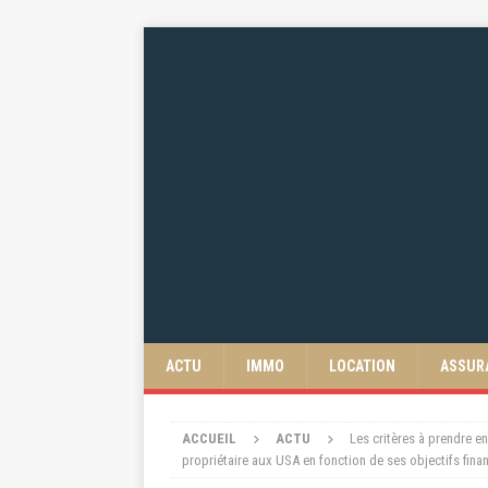
ACTU
IMMO
LOCATION
ASSUR
ACCUEIL
ACTU
Les critères à prendre e
propriétaire aux USA en fonction de ses objectifs fina