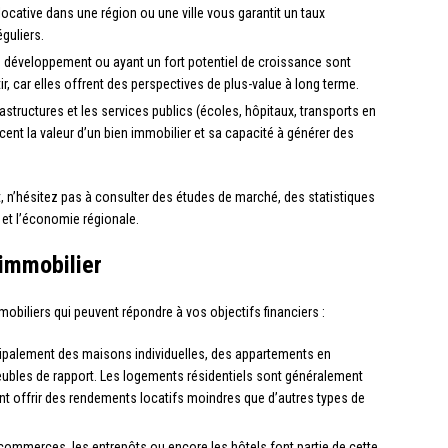
cative dans une région ou une ville vous garantit un taux
guliers.
développement ou ayant un fort potentiel de croissance sont
r, car elles offrent des perspectives de plus-value à long terme.
frastructures et les services publics (écoles, hôpitaux, transports en
ent la valeur d’un bien immobilier et sa capacité à générer des
 n’hésitez pas à consulter des études de marché, des statistiques
et l’économie régionale.
 immobilier
mmobiliers qui peuvent répondre à vos objectifs financiers :
ncipalement des maisons individuelles, des appartements en
ubles de rapport. Les logements résidentiels sont généralement
vent offrir des rendements locatifs moindres que d’autres types de
commerces, les entrepôts ou encore les hôtels font partie de cette