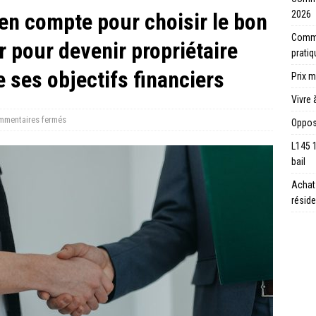
 en compte pour choisir le bon
2026
Commen
r pour devenir propriétaire
prati
 ses objectifs financiers
Prix m
Vivre 
mentaires fermés
Opposi
L145 
bail
Achat 
réside