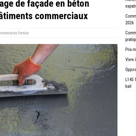
age de façade en béton
expatr
bâtiments commerciaux
Comme
2026
Commen
mmentaires fermés
prati
Prix m
Vivre 
Opposi
L145 
bail