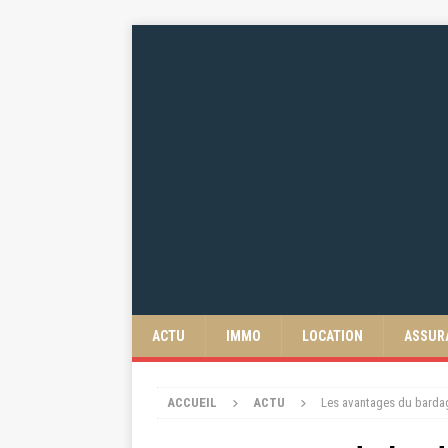
ACTU
IMMO
LOCATION
ASSUR
ACCUEIL
ACTU
Les avantages du barda