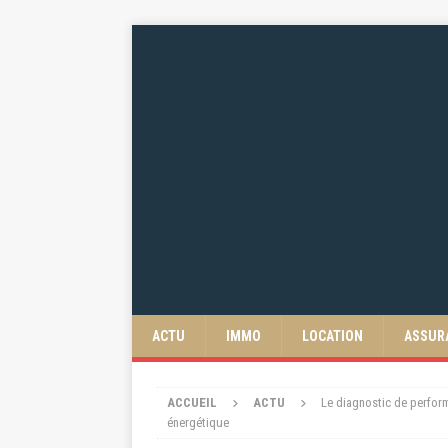
ACTU
IMMO
LOCATION
ASSUR
ACCUEIL
ACTU
Le diagnostic de perform
énergétique