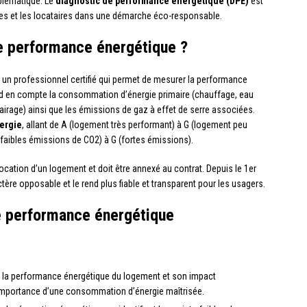
blématique. Le
diagnostic de performance énergétique (DPE)
est
res et les locataires dans une démarche éco-responsable.
de performance énergétique ?
 un professionnel certifié qui permet de mesurer la performance
end en compte la consommation d’énergie primaire (chauffage, eau
lairage) ainsi que les émissions de gaz à effet de serre associées.
nergie
, allant de A (logement très performant) à G (logement peu
 (faibles émissions de CO2) à G (fortes émissions).
 location d’un logement et doit être annexé au contrat. Depuis le 1er
ère opposable et le rend plus fiable et transparent pour les usagers.
de performance énergétique
ur la performance énergétique du logement et son impact
 l’importance d’une consommation d’énergie maîtrisée.