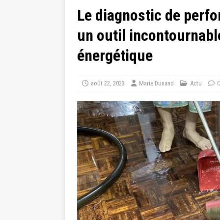
Le diagnostic de perf
un outil incontournable
énergétique
août 22, 2023
Marie Dunand
Actu
C