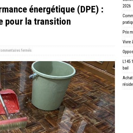
ormance énergétique (DPE) :
2026
Commen
 pour la transition
prati
Prix m
Vivre 
ommentaires fermés
Opposi
L145 
bail
Achat 
réside