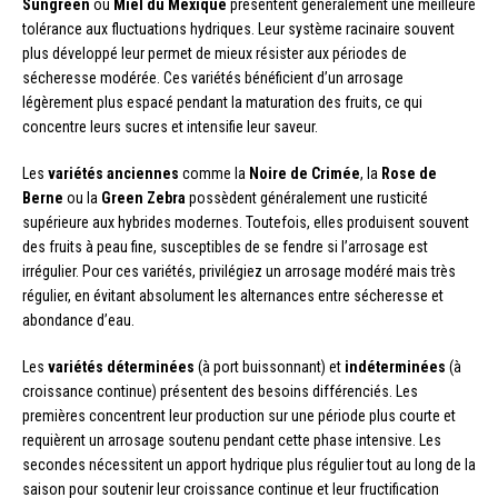
Sungreen
ou
Miel du Mexique
présentent généralement une meilleure
tolérance aux fluctuations hydriques. Leur système racinaire souvent
plus développé leur permet de mieux résister aux périodes de
sécheresse modérée. Ces variétés bénéficient d’un arrosage
légèrement plus espacé pendant la maturation des fruits, ce qui
concentre leurs sucres et intensifie leur saveur.
Les
variétés anciennes
comme la
Noire de Crimée
, la
Rose de
Berne
ou la
Green Zebra
possèdent généralement une rusticité
supérieure aux hybrides modernes. Toutefois, elles produisent souvent
des fruits à peau fine, susceptibles de se fendre si l’arrosage est
irrégulier. Pour ces variétés, privilégiez un arrosage modéré mais très
régulier, en évitant absolument les alternances entre sécheresse et
abondance d’eau.
Les
variétés déterminées
(à port buissonnant) et
indéterminées
(à
croissance continue) présentent des besoins différenciés. Les
premières concentrent leur production sur une période plus courte et
requièrent un arrosage soutenu pendant cette phase intensive. Les
secondes nécessitent un apport hydrique plus régulier tout au long de la
saison pour soutenir leur croissance continue et leur fructification