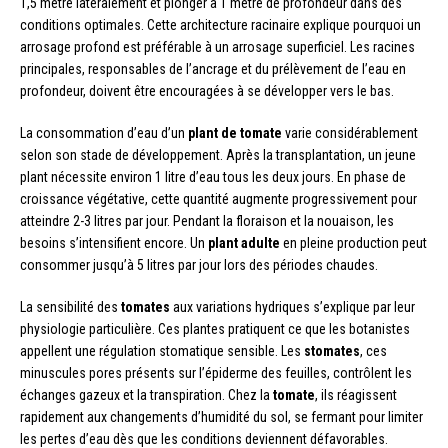
1,5 mètre latéralement et plonger à 1 mètre de profondeur dans des
conditions optimales. Cette architecture racinaire explique pourquoi un
arrosage profond est préférable à un arrosage superficiel. Les racines
principales, responsables de l’ancrage et du prélèvement de l’eau en
profondeur, doivent être encouragées à se développer vers le bas.
La consommation d’eau d’un
plant de tomate
varie considérablement
selon son stade de développement. Après la transplantation, un jeune
plant nécessite environ 1 litre d’eau tous les deux jours. En phase de
croissance végétative, cette quantité augmente progressivement pour
atteindre 2-3 litres par jour. Pendant la floraison et la nouaison, les
besoins s’intensifient encore. Un
plant adulte
en pleine production peut
consommer jusqu’à 5 litres par jour lors des périodes chaudes.
La sensibilité des
tomates
aux variations hydriques s’explique par leur
physiologie particulière. Ces plantes pratiquent ce que les botanistes
appellent une régulation stomatique sensible. Les
stomates
, ces
minuscules pores présents sur l’épiderme des feuilles, contrôlent les
échanges gazeux et la transpiration. Chez la
tomate
, ils réagissent
rapidement aux changements d’humidité du sol, se fermant pour limiter
les pertes d’eau dès que les conditions deviennent défavorables.