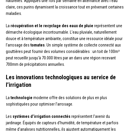
naturelles. Appliqués une fois par semaine en alternance avec l’eau
claire, ces purins dynamisent la croissance tout en prévenant certaines
maladies.
La
récupération et le recyclage des eaux de pluie
représentent une
démarche écologique incontournable. L’eau pluviale, naturellement
douce et à température ambiante, constitue une ressource idéale pour
l’arrosage des
tomates
. Un simple système de collecte connecté aux
gouttières peut fournir des volumes considérables : un toit de 100m²
peut recueillir jusqu’à 70.000 litres par an dans une région recevant
700mm de précipitations annuelles.
Les innovations technologiques au service de
l’irrigation
La
technologie
moderne offre des solutions de plus en plus
sophistiquées pour optimiser l’arrosage.
Les
systèmes d’irrigation connectés
représentent l’avenir du
jardinage. Équipés de capteurs d’humidité, de température et parfois
même d’analyses nutritionnelles, ils ajustent automatiquement les