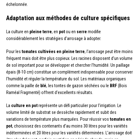
échelonnée.
Adaptation aux méthodes de culture spécifiques
La culture en
pleine terre
, en
pot
ou en
serre
modifie
considérablement les stratégies d’arrosage à adopter.
Pour les
tomates cultivées en pleine terre
, l’arrosage peut être moins
fréquent mais doit être plus copieux. Les racines disposent d’un volume
de sol important pour se développer et chercher l’humidité. Un paillage
épais (8-10 cm) constitue un complément indispensable pour conserver
l’humidité et réguler la température du sol. Les matériaux organiques
comme la paille de
blé
, les tontes de gazon séchées ou le
BRF
(Bois
Raméal Fragmenté) offrent d’excellents résultats.
La
culture en pot
représente un défi particulier pour l’irrigation. Le
volume limité de substrat se dessèche rapidement et subit des
variations de température plus marquées. Pour réussir vos
tomates en
pot
, choisissez des contenants d’au moins 30 litres pour les variétés
indéterminées et 20 litres pour les variétés déterminées. L’arrosage doit