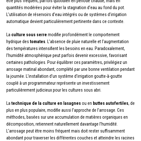
être plus fréquent, parfois quotidien en période chaude, mais en
quantités modérées pour éviter la stagnation d’eau au fond du pot.
L’utilisation de réservoirs d’eau intégrés ou de systèmes d’irrigation
automatique devient particulièrement pertinente dans ce contexte.
La
culture sous serre
modifie profondément le comportement
hydrique des
tomates
. L’absence de pluie naturelle et l’augmentation
des températures intensifient les besoins en eau. Paradoxalement,
l’humidité atmosphérique peut parfois devenir excessive, favorisant
certaines pathologies. Pour équilibrer ces paramètres, privilégiez un
arrosage matinal abondant, complété par une bonne ventilation pendant
la journée. L’installation d’un système d’irrigation goutte-à-goutte
couplé à un programmateur représente un investissement
particulièrement judicieux pour les cultures sous abri.
La
technique de la culture en lasagnes
ou en
buttes autofertiles
, de
plus en plus populaire, modifie aussi l’approche de l’arrosage. Ces
méthodes, basées sur une accumulation de matières organiques en
décomposition, retiennent naturellement davantage l’humidité.
L’arrosage peut être moins fréquent mais doit rester suffisamment
abondant pour traverser les différentes couches et atteindre les racines