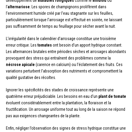
développement de
maladies fongiques
comme le
mildiou
ou
l’
alternariose
. Les spores de champignons prolifèrent dans
l’environnement humide créé par l’eau stagnante sur les feuilles,
particulièrement lorsque l’arrosage est effectué en soirée, ne laissant
pas suffisamment de temps au feuillage pour sécher avant la nuit.
L’irrégularité dans le calendrier d’arrosage constitue une troisième
erreur critique. Les
tomates
ont besoin d’un apport hydrique constant.
Les alternances brutales entre périodes sèches et arrosages abondants
provoquent des stress qui entraînent des problèmes comme la
nécrose apicale
(carence en calcium) ou l’éclatement des fruits. Ces
variations perturbent l’absorption des nutriments et compromettent la
qualité gustative des récoltes.
Ignorer les spécificités des stades de croissance représente une
quatrième erreur préjudiciable. Les besoins en eau d’un
plant de tomate
évoluent considérablement entre la plantation, la floraison et la
fructification. Un arrosage uniforme tout au long de la saison ne répond
pas aux exigences changeantes de la plante.
Enfin, négliger l’observation des signes de stress hydrique constitue une