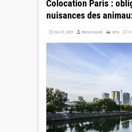
Colocation Paris : obli
nuisances des animau
mai 22, 2023
Marie Dunand
Actu
Co