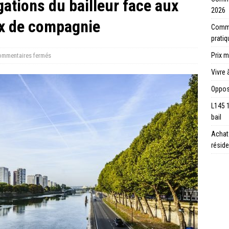
gations du bailleur face aux
2026
x de compagnie
Commen
prati
Prix m
mmentaires fermés
Vivre 
Opposi
L145 
bail
Achat 
réside