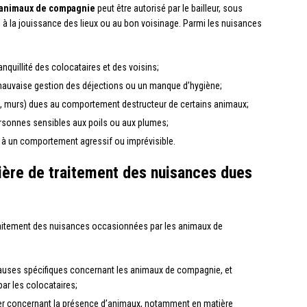
animaux de compagnie
peut être autorisé par le bailleur, sous
 à la jouissance des lieux ou au bon voisinage. Parmi les nuisances
nquillité des colocataires et des voisins;
auvaise gestion des déjections ou un manque d’hygiène;
s, murs) dues au comportement destructeur de certains animaux;
ersonnes sensibles aux poils ou aux plumes;
 à un comportement agressif ou imprévisible.
tière de traitement des nuisances dues
traitement des nuisances occasionnées par les animaux de
 clauses spécifiques concernant les animaux de compagnie, et
ar les colocataires;
cter concernant la présence d’animaux, notamment en matière