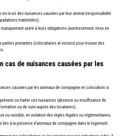
s vis-à-vis des nuisances causées par leur animal (responsabilité
adations matérielles) ;
e manquement avéré à leurs obligations (avertissement, mise en
es parties prenantes (colocataires et voisins) pour trouver des
és.
 en cas de nuisances causées par les
isances causées par les animaux de compagnie en colocation si :
 prévenir ou traiter ces nuisances (absence ou insuffisance de
formation ou de suivi auprès des locataires) ;
ux ou nuisible, en violation des règles légales ou réglementaires;
ues liés à la présence d’animaux de compagnie dans le logement.