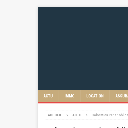
ACTU
IMMO
LOCATION
ASSUR
ACCUEIL
ACTU
Colocation Paris : obli