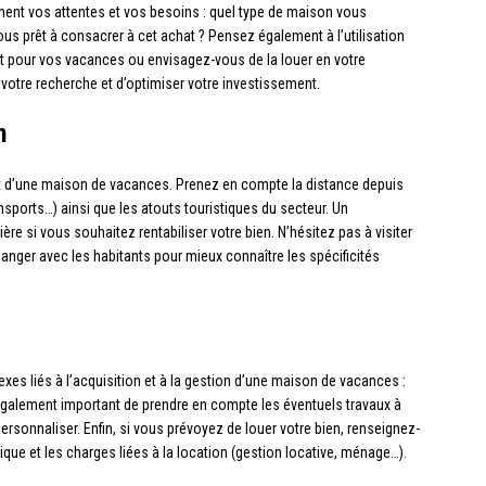
ément vos attentes et vos besoins : quel type de maison vous
ous prêt à consacrer à cet achat ? Pensez également à l’utilisation
t pour vos vacances ou envisagez-vous de la louer en votre
votre recherche et d’optimiser votre investissement.
n
chat d’une maison de vacances. Prenez en compte la distance depuis
nsports…) ainsi que les atouts touristiques du secteur. Un
ère si vous souhaitez rentabiliser votre bien. N’hésitez pas à visiter
hanger avec les habitants pour mieux connaître les spécificités
exes liés à l’acquisition et à la gestion d’une maison de vacances :
t également important de prendre en compte les éventuels travaux à
ersonnaliser. Enfin, si vous prévoyez de louer votre bien, renseignez-
ique et les charges liées à la location (gestion locative, ménage…).