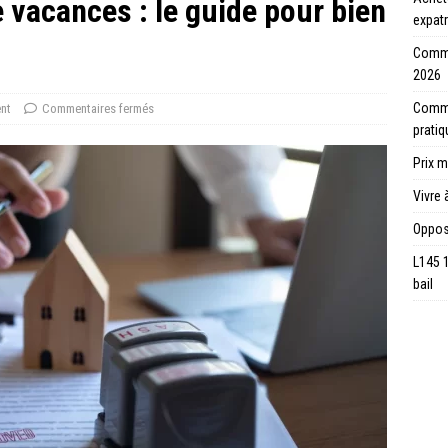
 vacances : le guide pour bien
expatr
Comme
2026
Commen
nt
Commentaires fermés
prati
Prix m
Vivre 
Opposi
L145 
bail